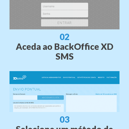
02
Aceda ao
BackOffice XD
SMS
03
Selecione um método de