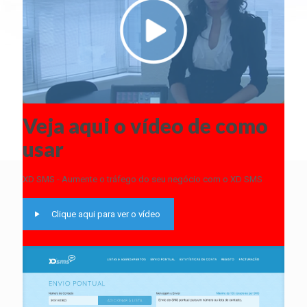
Veja aqui o vídeo de como
usar
XD SMS - Aumente o tráfego do seu negócio com o XD SMS
Clique aqui para ver o vídeo